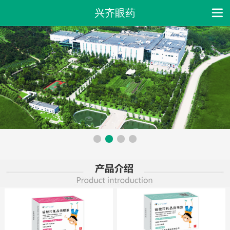
兴齐眼药
