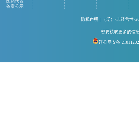
医药代表
备案公示
隐私声明
| （辽）-非经营性-
想要获取更多的信
辽公网安备 21011202